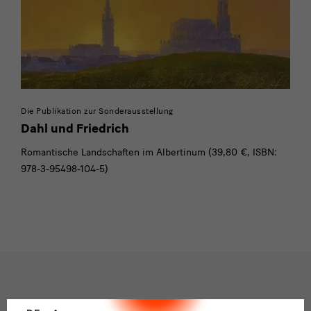
Die Publikation zur Sonderausstellung
Dahl und Friedrich
Romantische Landschaften im Albertinum (39,80 €, ISBN:
978-3-95498-104-5)
Sprachwechsler