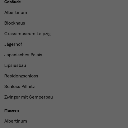
Gebäude,
Gebäude
Museen
Albertinum
und
Blockhaus
Institutionen
Grassimuseum Leipzig
Jägerhof
Japanisches Palais
Lipsiusbau
Residenzschloss
Schloss Pillnitz
Zwinger mit Semperbau
Museen
Albertinum