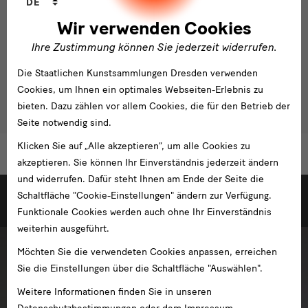
DE
Hauptförderer: Finanzgruppe
Wir verwenden Cookies
Gefördert durch: Kulturstiftung der Länder; Ernst von Siemens
Sponsoren
Ihre Zustimmung können Sie jederzeit widerrufen.
Kunststiftung
Mobilitätspartner: Deutsche Bahn
Die Staatlichen Kunstsammlungen Dresden verwenden
Medienpartner: Dresdner Neueste Nachrichten
Cookies, um Ihnen ein optimales Webseiten-Erlebnis zu
bieten. Dazu zählen vor allem Cookies, die für den Betrieb der
Seite notwendig sind.
Klicken Sie auf „Alle akzeptieren“, um alle Cookies zu
akzeptieren. Sie können Ihr Einverständnis jederzeit ändern
und widerrufen. Dafür steht Ihnen am Ende der Seite die
weitere
Schaltfläche "Cookie-Einstellungen" ändern zur Verfügung.
Ausstellungen
Weitere Ausstellungen der Staatlichen Kunstsammlungen Dresden
Funktionale Cookies werden auch ohne Ihr Einverständnis
weiterhin ausgeführt.
Möchten Sie die verwendeten Cookies anpassen, erreichen
Sie die Einstellungen über die Schaltfläche "Auswählen".
Weitere Informationen finden Sie in unseren