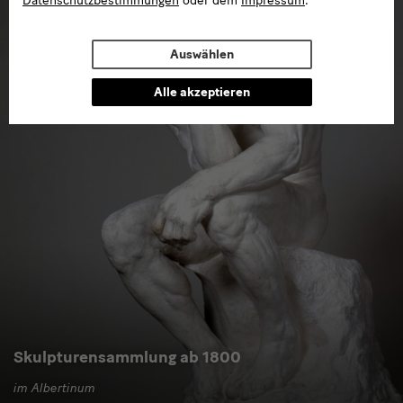
Datenschutzbestimmungen
oder dem
Impressum
.
Auswählen
Alle akzeptieren
Skulpturensammlung ab 1800
im Albertinum