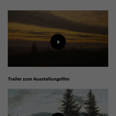
filme
Inhalt
von
externem
Anbieter
laden
Trailer zum Ausstellungsfilm