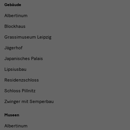
Gebäude,
Gebäude
Museen
Albertinum
und
Blockhaus
Institutionen
Grassimuseum Leipzig
Jägerhof
Japanisches Palais
Lipsiusbau
Residenzschloss
Schloss Pillnitz
Zwinger mit Semperbau
Museen
Albertinum