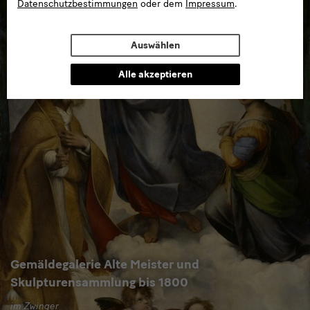
Datenschutzbestimmungen
oder dem
Impressum
.
Auswählen
Alle akzeptieren
Gemäldegalerie Alte Meister und
Skulpturensammlung bis 1800
im Zwinger