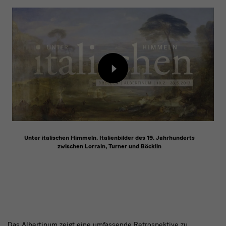
Inhalt
von
externem
Anbieter
laden
Unter italischen Himmeln. Italienbilder des 19. Jahrhunderts
zwischen Lorrain, Turner und Böcklin
Das Albertinum zeigt eine umfassende Retrospektive zu