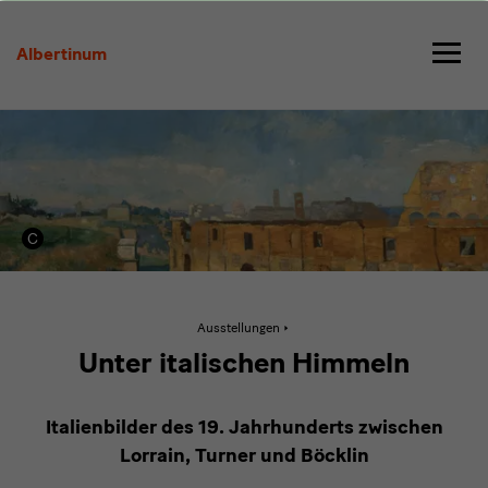
Unter
italischen
Albertinum
Himmeln
Aktive
Ausstellungen
Seite:
Unter
Unter italischen Himmeln
italischen
Himmeln
Italienbilder des 19. Jahrhunderts zwischen
Lorrain, Turner und Böcklin