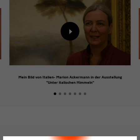
Inhalt
von
externem
Anbieter
laden
Mein Bild von Italien- Marion Ackermann in der Ausstellung
"Unter italischen Himmeln"
Sprachwechsler