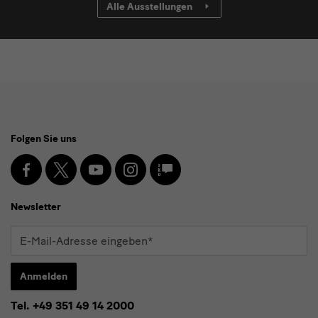
Alle Ausstellungen
Social
Folgen Sie uns
Media
und
Facebook
X
Youtube
Instagram
SKD
Blog
Newsletter
Newsletter
E-
Mail-
Adresse
Anmelden
eingeben*
Tel. +49 351 49 14 2000
* Pflichtfeld