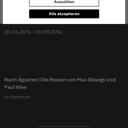
Auswählen
Alle akzeptieren
30.04.2014 —10.08.2014
Nach Ägypten! Die Reisen von Max Slevogt und
Paul Klee
im Albertinum