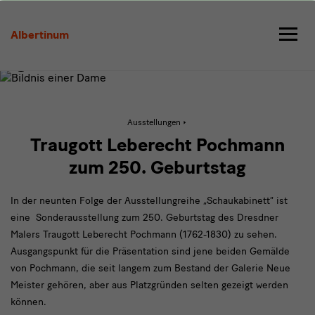
Traugott
Leberecht
Albertinum
Pochmann
Aktive
Ausstellungen
Seite:
Traugott
Traugott Leberecht Pochmann
Leberecht
Pochmann
zum 250. Geburtstag
In der neunten Folge der Ausstellungreihe „Schaukabinett“ ist
eine Sonderausstellung zum 250. Geburtstag des Dresdner
Malers Traugott Leberecht Pochmann (1762-1830) zu sehen.
Ausgangspunkt für die Präsentation sind jene beiden Gemälde
von Pochmann, die seit langem zum Bestand der Galerie Neue
Meister gehören, aber aus Platzgründen selten gezeigt werden
können.