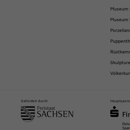
Museum f
Museum f
Porzella
Puppent
Rüstkam
Skulptur
Völkerku
Gefördert durch
Hauptspon