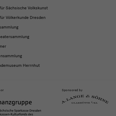
ür Sächsische Volkskunst
ür Völkerkunde Dresden
nsammlung
heatersammlung
mer
ensammlung
ndemuseum Herrnhut
sor
Sponsored by