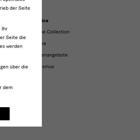
rieb der Seite
Service
 Ihr
Online Collection
er Seite die
hiv
Presse
ies werden
Stellenangebote
Tourismus
ngen über die
ann
r dem