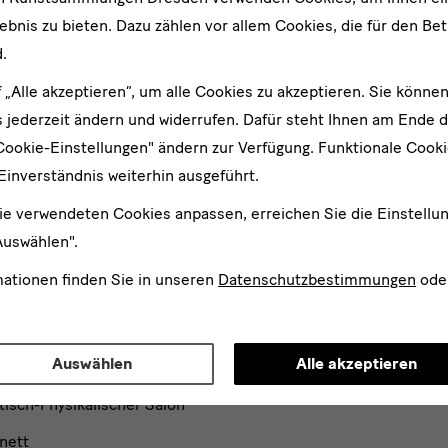
bnis zu bieten. Dazu zählen vor allem Cookies, die für den Bet
.
Institutionen
f „Alle akzeptieren“, um alle Cookies zu akzeptieren. Sie können
um
Gerhard Richter Archiv
 jederzeit ändern und widerrufen. Dafür steht Ihnen am Ende d
r Avantgarden — Egidio
Kunstbibliothek und SKD-Arc
Cookie-Einstellungen" ändern zur Verfügung. Funktionale Cook
Kunstfonds
Einverständnis weiterhin ausgeführt.
lerie Alte Meister
Sächsische Landesstelle für
ie verwendeten Cookies anpassen, erreichen Sie die Einstellu
useum für Völkerkunde
Museumswesen
Auswählen".
Schenkung Sammlung Hoffm
mationen finden Sie in unseren
Datenschutzbestimmungen
ode
ewölbe
werbemuseum
Auswählen
Alle akzeptieren
ch-Kabinett
isch-Physikalischer Salon
nett