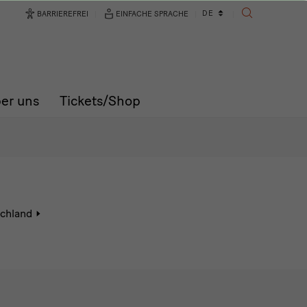
Sprachwechsler
DE
BARRIEREFREI
EINFACHE SPRACHE
SUCHE
er uns
Tickets/Shop
Aktive
schland
Seite:
Digitale
Führungen