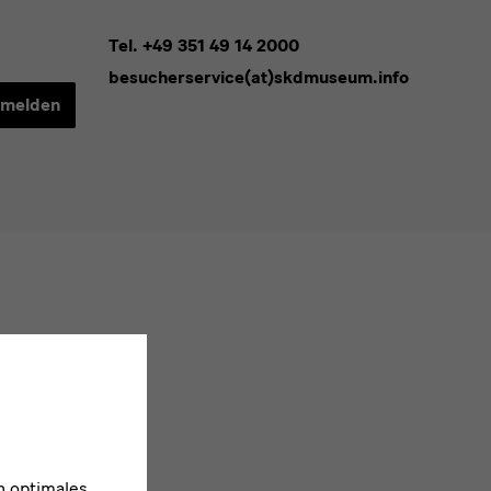
Tel. +49 351 49 14 2000
besucherservice(at)skdmuseum.info
melden
n optimales