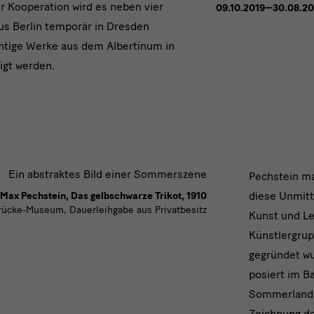
r Kooperation wird es neben vier
09.10.2019—30.08.2
s Berlin temporär in Dresden
chtige Werke aus dem Albertinum in
igt werden.
Pechs
Pechstein ma
diese Unmitt
Max Pechstein, Das gelbschwarze Trikot, 1910
malt
Brücke-Museum, Dauerleihgabe aus Privatbesitz
Kunst und Le
Künstlergrup
gegründet wu
posiert im B
Sommerlands
Zeichnung d