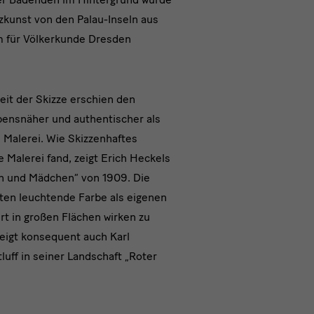
zkunst von den Palau-Inseln aus
für Völkerkunde Dresden
eit der Skizze erschien den
bensnäher und authentischer als
Malerei. Wie Skizzenhaftes
e Malerei fand, zeigt Erich Heckels
n und Mädchen“ von 1909. Die
lten leuchtende Farbe als eigenen
t in großen Flächen wirken zu
zeigt konsequent auch Karl
luff in seiner Landschaft „Roter