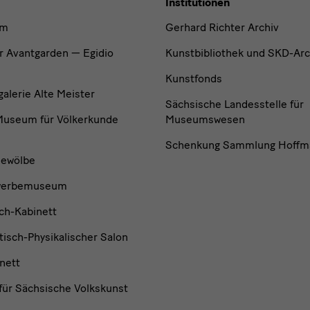
Institutionen
um
Gerhard Richter Archiv
r Avantgarden — Egidio
Kunstbibliothek und SKD-Arc
Kunstfonds
lerie Alte Meister
Sächsische Landesstelle für
useum für Völkerkunde
Museumswesen
Schenkung Sammlung Hoffm
ewölbe
werbemuseum
ch-Kabinett
isch-Physikalischer Salon
nett
ür Sächsische Volkskunst