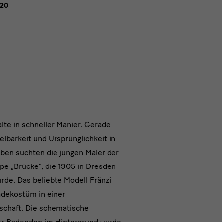
020
tein
lte in schneller Manier. Gerade
elbarkeit und Ursprünglichkeit in
e
ben suchten die jungen Maler der
pe „Brücke“, die 1905 in Dresden
rde. Das beliebte Modell Fränzi
adekostüm in einer
chaft. Die schematische
er Badenden im Hintergrund wurde