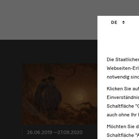
Sprachwechs
DE
weitere
Die Staatlich
Webseiten-Erle
notwendig sind
Klicken Sie au
Einverständnis
Schaltfläche "
auch ohne Ihr 
Möchten Sie d
26.06.2019 —27.09.2020
10.09.2
Schaltfläche "