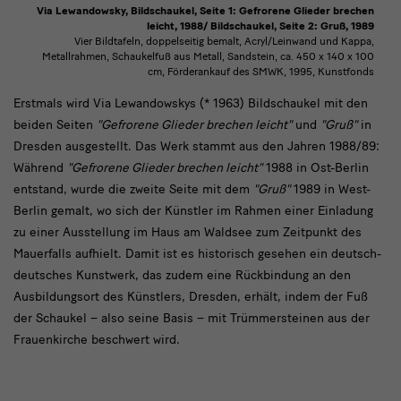
Via Lewandowsky, Bildschaukel, Seite 1: Gefrorene Glieder brechen
leicht, 1988/ Bildschaukel, Seite 2: Gruß, 1989
Vier Bildtafeln, doppelseitig bemalt, Acryl/Leinwand und Kappa,
Metallrahmen, Schaukelfuß aus Metall, Sandstein, ca. 450 x 140 x 100
cm, Förderankauf des SMWK, 1995, Kunstfonds
Erstmals
Erstmals wird Via Lewandowskys (* 1963) Bildschaukel mit den
beiden Seiten
"Gefrorene Glieder brechen leicht"
und
"Gruß"
in
wird
Dresden ausgestellt. Das Werk stammt aus den Jahren 1988/89:
Via
Während
"Gefrorene Glieder brechen leicht"
1988 in Ost-Berlin
Lewandowskys
entstand, wurde die zweite Seite mit dem
"Gruß"
1989 in West-
Berlin gemalt, wo sich der Künstler im Rahmen einer Einladung
zu einer Ausstellung im Haus am Waldsee zum Zeitpunkt des
Mauerfalls aufhielt. Damit ist es historisch gesehen ein deutsch-
deutsches Kunstwerk, das zudem eine Rückbindung an den
Ausbildungsort des Künstlers, Dresden, erhält, indem der Fuß
der Schaukel – also seine Basis – mit Trümmersteinen aus der
Frauenkirche beschwert wird.