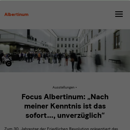
Focus
Albertinum:
Albertinum
„Nach
meiner
Kenntnis
ist
das
sofort…,
Aktive
Ausstellungen
unverzüglich“
Seite:
Focus
Focus Albertinum: „Nach
Albertinum:
„Nach
meiner Kenntnis ist das
meiner
Kenntnis
sofort…, unverzüglich“
ist
das
sofort…,
Zum 30. Jahrestag der Friedlichen Revolution präsentiert das
unverzüglich“