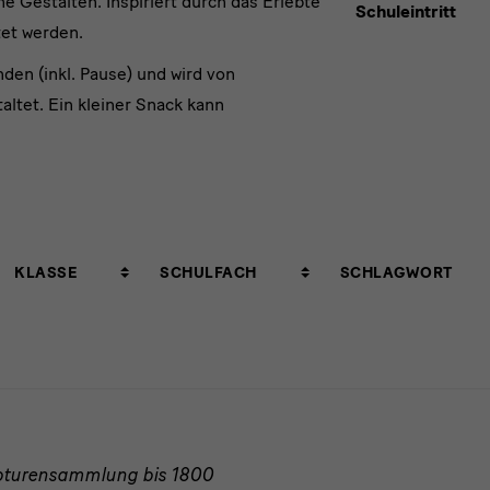
e Gestalten. Inspiriert durch das Erlebte
Schuleintritt
tet werden.
den (inkl. Pause) und wird von
altet. Ein kleiner Snack kann
Klasse
Schulfach
Schlagwort
KLASSE
SCHULFACH
SCHLAGWORT
ulpturensammlung bis 1800