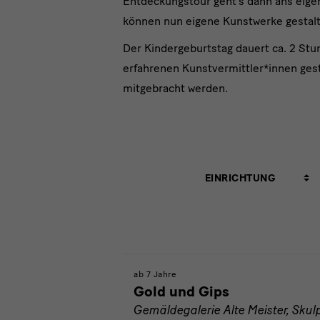
Entdeckungstour geht’s dann ans eigen
können nun eigene Kunstwerke gestal
Der Kindergeburtstag dauert ca. 2 Stun
erfahrenen Kunstvermittler*innen gest
mitgebracht werden.
Einrichtung
EINRICHTUNG
ab 7 Jahre
Gold und Gips
Gemäldegalerie Alte Meister, Sk