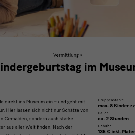
Aktive
Vermittlung
Seite:
Kindergeburtstag
indergeburtstag im Muse
im
Museum
Gruppenstärke
e direkt ins Museum ein – und geht mit
max. 8 Kinder z
. Hier lassen sich nicht nur Schätze von
Dauer
in Gemälden, sondern auch starke
ca. 2 Stunden
Gebühr
er aus aller Welt finden. Nach der
135 € inkl. Mater