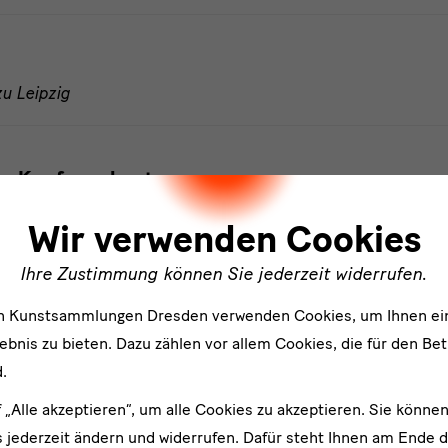
u Leipzig
n Kopf geschaut
ler
u Leipzig
Wir verwenden Cookies
Ihre Zustimmung können Sie jederzeit widerrufen.
ulpturensammlung bis 1800
en Kunstsammlungen Dresden verwenden Cookies, um Ihnen ei
bnis zu bieten. Dazu zählen vor allem Cookies, die für den Bet
.
f „Alle akzeptieren“, um alle Cookies zu akzeptieren. Sie können
ulpturensammlung bis 1800
 jederzeit ändern und widerrufen. Dafür steht Ihnen am Ende d