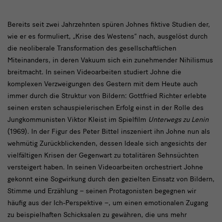
Bereits
Bereits seit zwei Jahrzehnten spüren Johnes fiktive Studien der,
wie er es formuliert, „Krise des Westens“ nach, ausgelöst durch
seit
die neoliberale Transformation des gesellschaftlichen
zwei
Miteinanders, in deren Vakuum sich ein zunehmender Nihilismus
Jahrzehnten
breitmacht. In seinen Videoarbeiten studiert Johne die
komplexen Verzweigungen des Gestern mit dem Heute auch
immer durch die Struktur von Bildern: Gottfried Richter erlebte
seinen ersten schauspielerischen Erfolg einst in der Rolle des
Jungkommunisten Viktor Kleist im Spielfilm
Unterwegs zu Lenin
(1969). In der Figur des Peter Bittel inszeniert ihn Johne nun als
wehmütig Zurückblickenden, dessen Ideale sich angesichts der
vielfältigen Krisen der Gegenwart zu totalitären Sehnsüchten
versteigert haben. In seinen Videoarbeiten orchestriert Johne
gekonnt eine Sogwirkung durch den gezielten Einsatz von Bildern,
Stimme und Erzählung – seinen Protagonisten begegnen wir
häufig aus der Ich-Perspektive –, um einen emotionalen Zugang
zu beispielhaften Schicksalen zu gewähren, die uns mehr