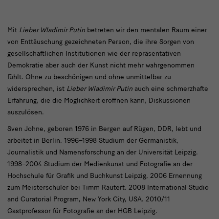
Mit
Mit
Lieber Wladimir Putin
betreten wir den mentalen Raum einer
von Enttäuschung gezeichneten Person, die ihre Sorgen von
Lieber
gesellschaftlichen Institutionen wie der repräsentativen
Wladimir
Demokratie aber auch der Kunst nicht mehr wahrgenommen
Putin
fühlt. Ohne zu beschönigen und ohne unmittelbar zu
widersprechen, ist
Lieber Wladimir Putin
auch eine schmerzhafte
Erfahrung, die die Möglichkeit eröffnen kann, Diskussionen
auszulösen.
Sven Johne, geboren 1976 in Bergen auf Rügen, DDR, lebt und
arbeitet in Berlin. 1996–1998 Studium der Germanistik,
Journalistik und Namensforschung an der Universität Leipzig.
1998–2004 Studium der Medienkunst und Fotografie an der
Hochschule für Grafik und Buchkunst Leipzig, 2006 Ernennung
zum Meisterschüler bei Timm Rautert. 2008 International Studio
and Curatorial Program, New York City, USA. 2010/11
Gastprofessor für Fotografie an der HGB Leipzig.