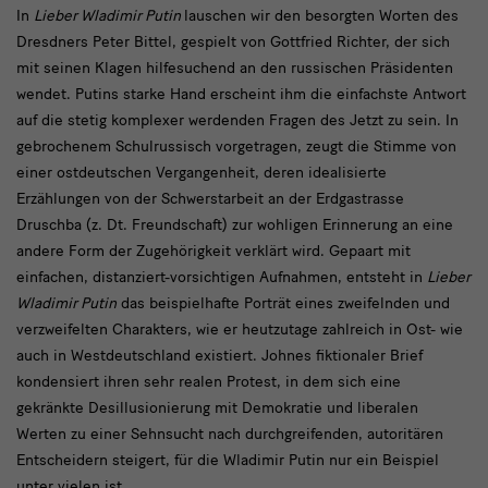
In
In
Lieber Wladimir Putin
lauschen wir den besorgten Worten des
Dresdners Peter Bittel, gespielt von Gottfried Richter, der sich
Lieber
mit seinen Klagen hilfesuchend an den russischen Präsidenten
Wladimir
wendet. Putins starke Hand erscheint ihm die einfachste Antwort
Putin
auf die stetig komplexer werdenden Fragen des Jetzt zu sein. In
gebrochenem Schulrussisch vorgetragen, zeugt die Stimme von
einer ostdeutschen Vergangenheit, deren idealisierte
Erzählungen von der Schwerstarbeit an der Erdgastrasse
Druschba (z. Dt. Freundschaft) zur wohligen Erinnerung an eine
andere Form der Zugehörigkeit verklärt wird. Gepaart mit
einfachen, distanziert-vorsichtigen Aufnahmen, entsteht in
Lieber
Wladimir Putin
das beispielhafte Porträt eines zweifelnden und
verzweifelten Charakters, wie er heutzutage zahlreich in Ost- wie
auch in Westdeutschland existiert. Johnes fiktionaler Brief
kondensiert ihren sehr realen Protest, in dem sich eine
gekränkte Desillusionierung mit Demokratie und liberalen
Werten zu einer Sehnsucht nach durchgreifenden, autoritären
Entscheidern steigert, für die Wladimir Putin nur ein Beispiel
unter vielen ist.