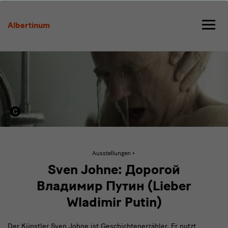
Sven
Johne,
Albertinum
Lieber
Wladimir
Putin
Aktive
Ausstellungen
Seite:
Sven
Sven Johne: Дорогой
Johne,
Lieber
Владимир Путин (Lieber
Wladimir
Putin
Wladimir Putin)
Der Künstler Sven Johne ist Geschichtenerzähler. Er nutzt