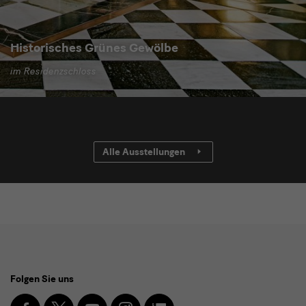
Historisches Grünes Gewölbe
im Residenzschloss
Alle Ausstellungen
Social
Folgen Sie uns
Media
Facebook
X
Youtube
Instagram
SKD