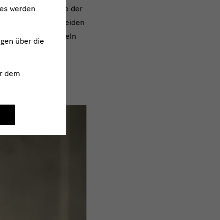
ies werden
 auch ganz im Sinne der
weise - neben den beiden
ei Porzellanschüsseln
ngen über die
kobaltblauem
r dem