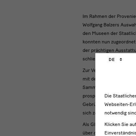
text
Im Rahmen der Provenien
Wolfgang Balzers Auswahl
2
den Museen der Staatli
konnten nun zugeordnet 
der prächtigen Ausstattu
Sprachwechs
schließlich den erfolgr
DE
Zur Verfügung gestellt
mit denen inzwischen Ko
Sammlung rekonstruieren
Die Staatlich
prosperierenden Drucker
Webseiten-Erle
Gebrüder Weigang". Dort
notwendig sind
sich zahlreiche Werke, d
Klicken Sie au
Als Glücksfall für die S
Einverständnis
über den Verbleib der K