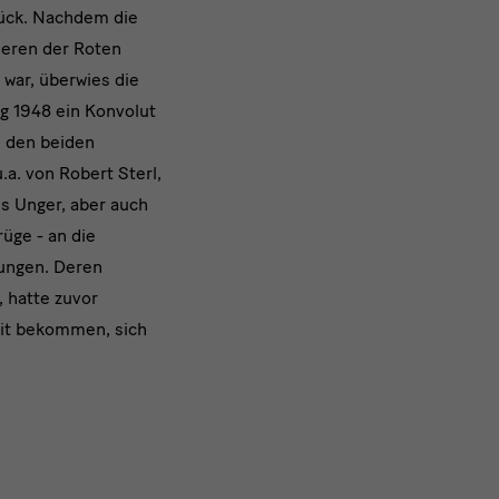
rück. Nachdem die
zieren der Roten
war, überwies die
g 1948 ein Konvolut
 den beiden
a. von Robert Sterl,
s Unger, aber auch
üge - an die
ungen. Deren
, hatte zuvor
eit bekommen, sich