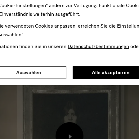
Cookie-Einstellungen" ändern zur Verfügung. Funktionale Cook
mmlungen gelang es, das gesamte Konvolut zu erwerben und –
Einverständnis weiterhin ausgeführt.
aft für die Öffentlichkeit zu sichern. So können also beispiels
terwerken der Malerei im Albertinum - im Zwinger weiterhin zw
ie verwendeten Cookies anpassen, erreichen Sie die Einstellu
ndert) bewundert werden, die zu den frühesten Beispielen mit 
Auswählen".
n.
mationen finden Sie in unseren
Datenschutzbestimmungen
ode
Auswählen
Alle akzeptieren