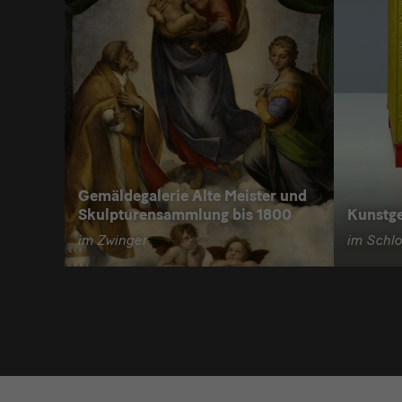
Gemäldegalerie Alte Meister und
Skulpturensammlung bis 1800
Kunstg
im Zwinger
im Schlos