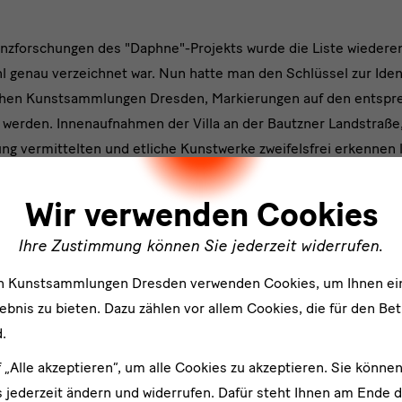
zforschungen des "Daphne"-Projekts wurde die Liste wiederen
 genau verzeichnet war. Nun hatte man den Schlüssel zur Ident
chen Kunstsammlungen Dresden, Markierungen auf den entsp
werden. Innenaufnahmen der Villa an der Bautzner Landstraße,
ng vermittelten und etliche Kunstwerke zweifelsfrei erkennen 
ler
eichen Abschluss der Recherchen.
Wir verwenden Cookies
 hatten die in einem Album versammelten Fotoaufnahmen die N
ntakt aufgenommen worden war. Nun ließ sich auch die genau
Ihre Zustimmung können Sie jederzeit widerrufen.
. Die Familie Weigang war seit dem 19. Jahrhundert Eigentüm
en Kunstsammlungen Dresden verwenden Cookies, um Ihnen ei
ei in Bautzen gewesen, der "Chromolithographische Kunstanst
bnis zu bieten. Dazu zählen vor allem Cookies, die für den Bet
 ist auch der ehemalige Familiensitz erhalten, im Bautzner 
.
ie auf Stiftungen und Schenkungen der kunstinteressierten Fam
f „Alle akzeptieren“, um alle Cookies zu akzeptieren. Sie können
taatlichen Kunstsammlungen Dresden erwies es sich, dass die N
 jederzeit ändern und widerrufen. Dafür steht Ihnen am Ende d
unstwerke in Dresden zu verhandeln. Die Gespräche waren letzt