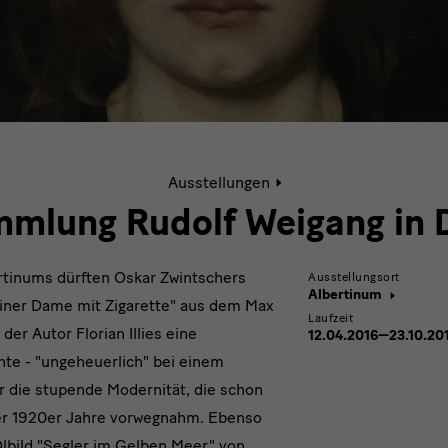
Aktive
Ausstellungen
Seite:
Sammlung
mmlung Rudolf Weigang in 
Weigang
ertinums dürften Oskar Zwintschers
Ausstellungsort
Albertinum
 einer Dame mit Zigarette" aus dem Max
Laufzeit
der Autor Florian Illies eine
12.04.2016—23.10.20
nte - "ungeheuerlich" bei einem
r die stupende Modernität, die schon
der 1920er Jahre vorwegnahm. Ebenso
Ölbild "Segler im Gelben Meer" von