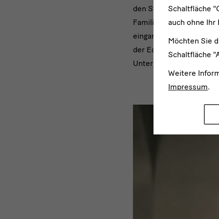
Schaltfläche "
den Staatlichen Kunstsa
auch ohne Ihr 
Familie Weigang - dauerh
eingangs erwähnten Meis
Möchten Sie d
der Edo-Zeit (17. Jahrhu
Schaltfläche "
Unterglasur-Dekor zähle
Weitere Infor
Impressum
.
Film