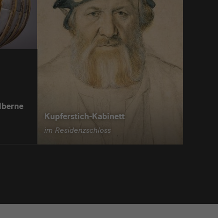
lberne
Kupferstich-Kabinett
im Residenzschloss