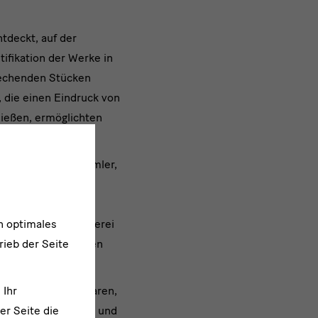
tdeckt, auf der
ifikation der Werke in
rechenden Stücken
 die einen Eindruck von
ließen, ermöglichten
achfahren der Sammler,
e Geschichte der
er einer großen,
n optimales
alt und Steindruckerei
rieb der Seite
Stadtmuseum befinden
ilie zurückgingen.
 Ihr
achfahren bereit waren,
er Seite die
endlich erfolgreich und