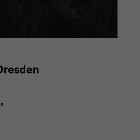
Dresden
16