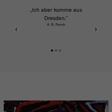
lare
Ich aber komme aus
H
ie
Dresden.
A. R. Penck
ch
‹
‹
›
›