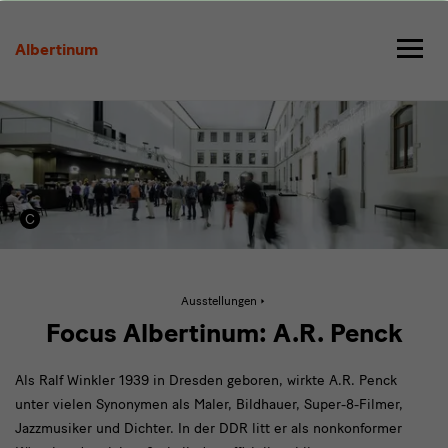
Focus
Albertinum
Albertinum
A.R.
Penck
Aktive
Ausstellungen
Seite:
Focus
Focus Albertinum: A.R. Penck
Albertinum
A.R.
Penck
Als Ralf Winkler 1939 in Dresden geboren, wirkte A.R. Penck
unter vielen Synonymen als Maler, Bildhauer, Super-8-Filmer,
Jazzmusiker und Dichter. In der DDR litt er als nonkonformer