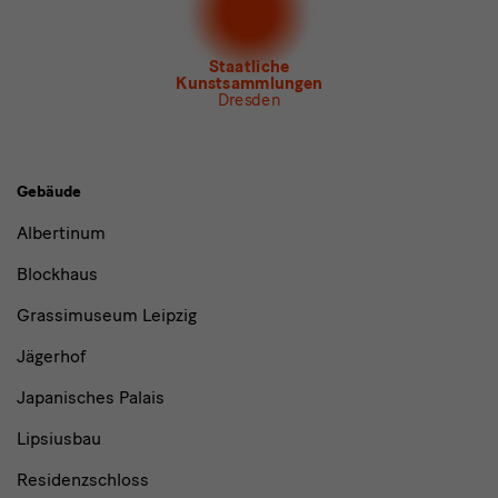
Newsletter
des Albertinum
Newsletter Tourismus
Newsletter
Museum für Sächsische Volkskunst
Staatliche
Kunstsammlungen
Dresden
Gebäude,
Gebäude
Museen
Albertinum
und
Blockhaus
Institutionen
Grassimuseum Leipzig
Jägerhof
Japanisches Palais
Lipsiusbau
Residenzschloss