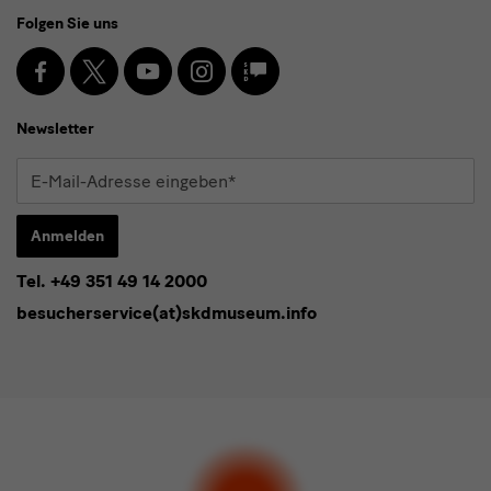
Social
Folgen Sie uns
Media
und
Facebook
X
Youtube
Instagram
SKD
Blog
Newsletter
Newsletter
E-
Mail-
Adresse
Anmelden
eingeben*
Tel. +49 351 49 14 2000
* Pflichtfeld
besucherservice(at)skdmuseum.info
Ich stimme der
Datenschutzerklärung
zu.*
Bitte wählen Sie mindestens einen Newsletter aus.
Ich möchte gern folgende
Newsletter
abonnieren*
Newsletter
der Staatlichen Kunstsammlungen
Dresden