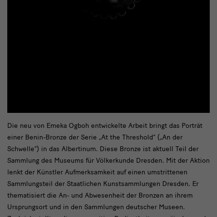
Die
Die neu von Emeka Ogboh entwickelte Arbeit bringt das Porträt
einer Benin-Bronze der Serie „At the Threshold“ („An der
neu
Schwelle“) in das Albertinum. Diese Bronze ist aktuell Teil der
von
Sammlung des Museums für Völkerkunde Dresden. Mit der Aktion
Emeka
lenkt der Künstler Aufmerksamkeit auf einen umstrittenen
Sammlungsteil der Staatlichen Kunstsammlungen Dresden. Er
Ogboh
thematisiert die An- und Abwesenheit der Bronzen an ihrem
Ursprungsort und in den Sammlungen deutscher Museen.