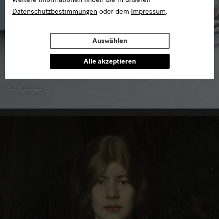
Datenschutzbestimmungen
oder dem
Impressum
.
Auswählen
Alle akzeptieren
Porzellansammlung
im Zwinger