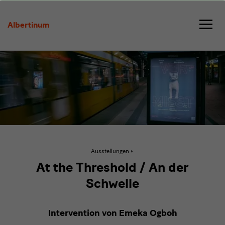
At
the
Albertinum
Threshold
/
An
der
Schwelle
Aktive
Ausstellungen
Seite:
At
At the Threshold / An der
the
Threshold
Schwelle
/
An
der
Schwelle
Intervention von Emeka Ogboh