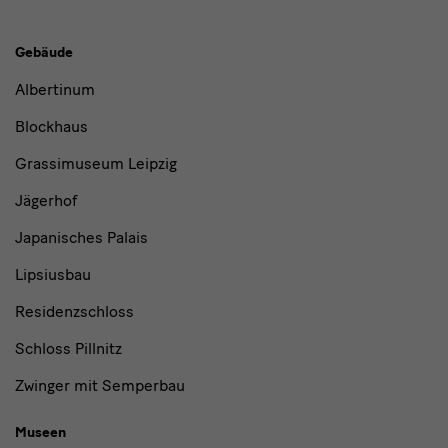
Gebäude,
Gebäude
Museen
Albertinum
und
Blockhaus
Institutionen
Grassimuseum Leipzig
Jägerhof
Japanisches Palais
Lipsiusbau
Residenzschloss
Schloss Pillnitz
Zwinger mit Semperbau
Museen